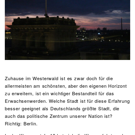
BIBLIOTHEK
Bibliothek
Bibliothekskatalog
Schulbuchausleihe
SPORT
Sport als Leistungsfach
Exkursionen
Wettkämpfe
Lehrmittelfreiheit
Buchempfehlungen
Fachschaft
JtfO
MENSA & BISTRO
Mensa & Bistro
Speiseplan
Ernährungskonzept
Food Scouts
FAQs
Zuhause im Westerwald ist es zwar doch für die
allermeisten am schönsten, aber den eigenen Horizont
zu erweitern, ist ein wichtiger Bestandteil für das
Erwachsenwerden. Welche Stadt ist für diese Erfahrung
besser geeignet als Deutschlands größte Stadt, die
auch das politische Zentrum unserer Nation ist?
Richtig:
Berlin.