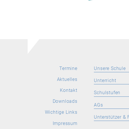
Termine
Unsere Schule
Aktuelles
Aktuelles
Unterricht
Leitbild
Kontakt
SPRACHEN
Schulstufen
Stellenangebote
Deutsch
Downloads
ORIENTIERUNGS
AGs
Wichtige Links
Latein
Wichtige Links
Allgemeine Inform
Allgemeine
Unterstützer & 
Informationen
Englisch
Impressum
Aktuelles
Förderverein