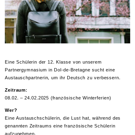
BIBLIOTHEK
Bibliothek
Bibliothekskatalog
Schulbuchausleihe
SPORT
Sport als Leistungsfach
Exkursionen
Wettkämpfe
Lehrmittelfreiheit
Buchempfehlungen
Fachschaft
JtfO
MENSA & BISTRO
Mensa & Bistro
Speiseplan
Ernährungskonzept
Eine Schülerin der 12. Klasse von unserem
Food Scouts
FAQs
Partnergymnasium in Dol-de-Bretagne sucht eine
Austauschpartnerin, um ihr Deutsch zu verbessern.
Zeitraum:
08.02. – 24.02.2025 (französische Winterferien)
Wer?
Eine Austauschschülerin, die Lust hat, während des
genannten Zeitraums eine französische Schülerin
aufzunehmen.