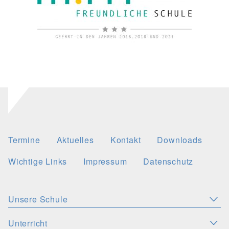
Termine
Aktuelles
Kontakt
Downloads
Wichtige Links
Impressum
Datenschutz
Unsere Schule
Aktuelles
Leitbild
Stellenangebote
Unterricht
KONZEPTE