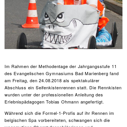
BIBLIOTHEK
Bibliothek
Bibliothekskatalog
Schulbuchausleihe
SPORT
Sport als Leistungsfach
Exkursionen
Wettkämpfe
Lehrmittelfreiheit
Buchempfehlungen
Fachschaft
JtfO
MENSA & BISTRO
Mensa & Bistro
Speiseplan
Ernährungskonzept
Food Scouts
FAQs
Im Rahmen der Methodentage der Jahrgangsstufe 11
des Evangelischen Gymnasiums Bad Marienberg fand
am Freitag, den 24.08.2018 als spektakulärer
Abschluss ein Seifenkistenrennen statt. Die Rennkisten
wurden unter der professionellen Anleitung des
Erlebnispädagogen Tobias Ohmann angefertigt.
Während sich die Formel-1-Profis auf ihr Rennen im
belgischen Spa vorbereiteten, schwangen sich die