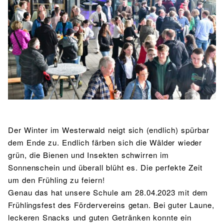
BIBLIOTHEK
Bibliothek
Bibliothekskatalog
Schulbuchausleihe
SPORT
Sport als Leistungsfach
Exkursionen
Wettkämpfe
Lehrmittelfreiheit
Buchempfehlungen
Fachschaft
JtfO
MENSA & BISTRO
Mensa & Bistro
Speiseplan
Ernährungskonzept
Food Scouts
FAQs
Der Winter im Westerwald neigt sich (endlich) spürbar
dem Ende zu. Endlich färben sich die Wälder wieder
grün, die Bienen und Insekten schwirren im
Sonnenschein und überall blüht es. Die perfekte Zeit
um den Frühling zu feiern!
Genau das hat unsere Schule am 28.04.2023 mit dem
Frühlingsfest des Fördervereins getan. Bei guter Laune,
leckeren Snacks und guten Getränken konnte ein