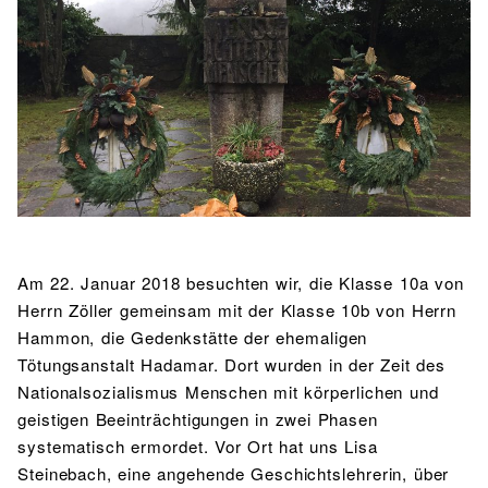
BIBLIOTHEK
Bibliothek
Bibliothekskatalog
Schulbuchausleihe
SPORT
Sport als Leistungsfach
Exkursionen
Wettkämpfe
Lehrmittelfreiheit
Buchempfehlungen
Fachschaft
JtfO
MENSA & BISTRO
Mensa & Bistro
Speiseplan
Ernährungskonzept
Food Scouts
FAQs
Am 22. Januar 2018 besuchten wir, die Klasse 10a von
Herrn Zöller gemeinsam mit der Klasse 10b von Herrn
Hammon, die Gedenkstätte der ehemaligen
Tötungsanstalt Hadamar. Dort wurden in der Zeit des
Nationalsozialismus Menschen mit körperlichen und
geistigen Beeinträchtigungen in zwei Phasen
systematisch ermordet. Vor Ort hat uns Lisa
Steinebach, eine angehende Geschichtslehrerin, über