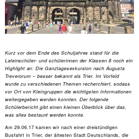
BIBLIOTHEK
Bibliothek
Bibliothekskatalog
Schulbuchausleihe
SPORT
Sport als Leistungsfach
Exkursionen
Wettkämpfe
Lehrmittelfreiheit
Buchempfehlungen
Fachschaft
JtfO
MENSA & BISTRO
Kurz vor dem Ende des Schuljahres stand für die
Mensa & Bistro
Speiseplan
Ernährungskonzept
Lateinschüler- und schülerinnen der Klassen 8 noch ein
Highlight an: Die Ganztagesexkursion nach Augusta
Food Scouts
FAQs
Treverorum – besser bekannt als Trier. Im Vorfeld
wurde zu verschiedenen Themen recherchiert, sodass
vor Ort von Kleingruppen die wichtigsten Informationen
weitergegeben werden konnten. Der folgende
Schülerbericht gibt einen kleinen Überblick über das,
was alles bestaunt werden konnte.
Am 29.06.17 kamen wir nach einer dreistündigen
Busfahrt in Trier, der ältesten Stadt Deutschlands, die