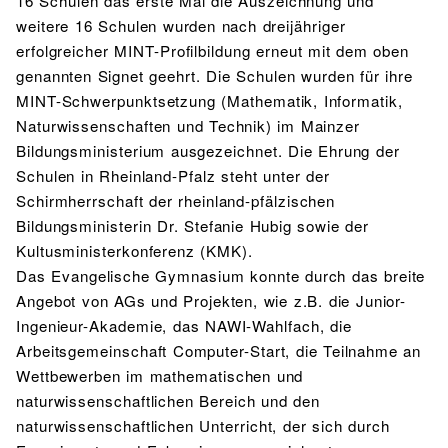
16 Schulen das erste Mal die Auszeichnung und
BIBLIOTHEK
weitere 16 Schulen wurden nach dreijähriger
Bibliothek
Bibliothekskatalog
Schulbuchausleihe
erfolgreicher MINT-Profilbildung erneut mit dem oben
SPORT
genannten Signet geehrt. Die Schulen wurden für ihre
Sport als Leistungsfach
Exkursionen
Wettkämpfe
Lehrmittelfreiheit
Buchempfehlungen
MINT-Schwerpunktsetzung (Mathematik, Informatik,
Fachschaft
JtfO
Naturwissenschaften und Technik) im Mainzer
Bildungsministerium ausgezeichnet. Die Ehrung der
MENSA & BISTRO
Schulen in Rheinland-Pfalz steht unter der
Mensa & Bistro
Speiseplan
Ernährungskonzept
Schirmherrschaft der rheinland-pfälzischen
Bildungsministerin Dr. Stefanie Hubig sowie der
Food Scouts
FAQs
Kultusministerkonferenz (KMK).
Das Evangelische Gymnasium konnte durch das breite
Angebot von AGs und Projekten, wie z.B. die Junior-
Ingenieur-Akademie, das NAWI-Wahlfach, die
Arbeitsgemeinschaft Computer-Start, die Teilnahme an
Wettbewerben im mathematischen und
naturwissenschaftlichen Bereich und den
naturwissenschaftlichen Unterricht, der sich durch