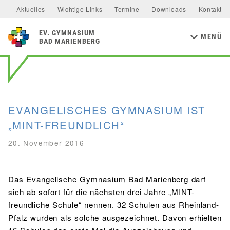
Allgemeine Informationen
Unterstützer & Förderer
Aktuelles
Wichtige Links
Termine
Downloads
Kontakt
Mensa & Bistro
Speiseplan
Schulsozialfonds
Präventionskonzept
MINT-FÄCHER
Aktuelles
Förderverein
Ernährungskonzept
Food Scouts
FAQs
MITTELSTUFE
EV
GYMNASIUM
Kalender
Flüchtlingsarbeit
Inklusion
Schulentwicklung
MENÜ
Mathematik
Physik
NaWi
Biologie
BAD MARIENBERG
Wahlfächer
Klassen 5 & 6
Schulelternbeirat
Schulsanitätsdienst
Bildungs- und Kulturforum
Chemie
Informatik
Junior-Ingenieur-Akademie
Klassen 7 & 8
MINT-freundliche Schule
Europaschule
Erasmus+
Geschwister Renate Knautz & Erhard Heer-Stiftung
MAINZER STUDIENSTUFE
GESELLSCHAFTSWISSENSCHAFTEN
Klassen 9 & 10
MSS 12 Studienfahrt
Studienstufe Plus
Evangelische Schulstiftung
EVANGELISCHES GYMNASIUM IST
Erdkunde
Geschichte
Sozialkunde
PERSONEN
„MINT-FREUNDLICH“
Schulleitung
Kollegium
STUDIEN- & BERUFSBERATUNG
20. November 2016
Funktionen & Aufgabenbereiche
RELIGION & PHILOSOPHIE
Berufsorientierung
Religion
Philosophie
Studien- & Berufsberatung der Arbeitsagentur
Das Evangelische Gymnasium Bad Marienberg darf
SV
sich ab sofort für die nächsten drei Jahre „MINT-
Arbeiten im Westerwaldkreis
Aktuelles
Utho Ngathi
MUSISCHE FÄCHER
freundliche Schule“ nennen. 32 Schulen aus Rheinland-
Pfalz wurden als solche ausgezeichnet. Davon erhielten
Bildende Kunst
Musik