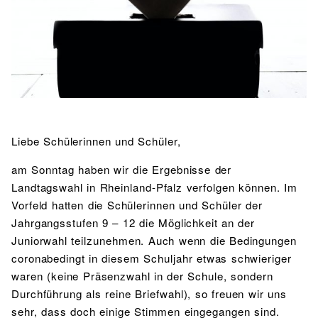
BIBLIOTHEK
Bibliothek
Bibliothekskatalog
Schulbuchausleihe
SPORT
Sport als Leistungsfach
Exkursionen
Wettkämpfe
Lehrmittelfreiheit
Buchempfehlungen
Fachschaft
JtfO
MENSA & BISTRO
Mensa & Bistro
Speiseplan
Ernährungskonzept
Liebe Schülerinnen und Schüler,
Food Scouts
FAQs
am Sonntag haben wir die Ergebnisse der
Landtagswahl in Rheinland-Pfalz verfolgen können. Im
Vorfeld hatten die Schülerinnen und Schüler der
Jahrgangsstufen 9 – 12 die Möglichkeit an der
Juniorwahl teilzunehmen. Auch wenn die Bedingungen
coronabedingt in diesem Schuljahr etwas schwieriger
waren (keine Präsenzwahl in der Schule, sondern
Durchführung als reine Briefwahl), so freuen wir uns
sehr, dass doch einige Stimmen eingegangen sind.