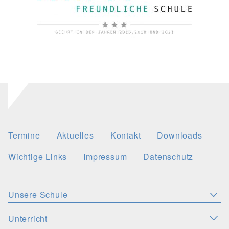
Termine
Aktuelles
Kontakt
Downloads
Wichtige Links
Impressum
Datenschutz
Unsere Schule
Aktuelles
Leitbild
Stellenangebote
Unterricht
KONZEPTE