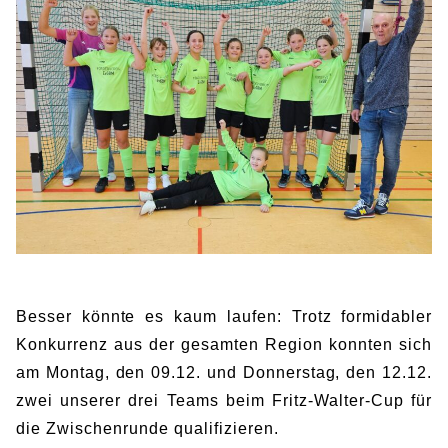
BIBLIOTHEK
Bibliothek
Bibliothekskatalog
Schulbuchausleihe
SPORT
Sport als Leistungsfach
Exkursionen
Wettkämpfe
Lehrmittelfreiheit
Buchempfehlungen
Fachschaft
JtfO
MENSA & BISTRO
Mensa & Bistro
Speiseplan
Ernährungskonzept
Food Scouts
FAQs
Besser könnte es kaum laufen: Trotz formidabler
Konkurrenz aus der gesamten Region konnten sich
am Montag, den 09.12. und Donnerstag, den 12.12.
zwei unserer drei Teams beim Fritz-Walter-Cup für
die Zwischenrunde qualifizieren.