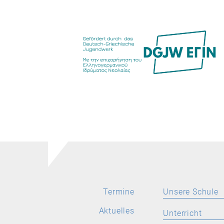
Food Scouts
FAQs
Termine
Unsere Schule
Aktuelles
Aktuelles
Unterricht