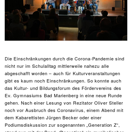
BIBLIOTHEK
Bibliothek
Bibliothekskatalog
Schulbuchausleihe
SPORT
Sport als Leistungsfach
Exkursionen
Wettkämpfe
Lehrmittelfreiheit
Buchempfehlungen
Fachschaft
JtfO
MENSA & BISTRO
Mensa & Bistro
Speiseplan
Ernährungskonzept
Die Einschränkungen durch die Corona-Pandemie sind
nicht nur im Schulalltag mittlerweile nahezu alle
Food Scouts
FAQs
abgeschafft worden – auch für Kulturveranstaltungen
gibt es kaum noch Einschränkungen. So konnte auch
das Kultur- und Bildungsforum des Fördervereins des
Ev. Gymnasiums Bad Marienberg in eine neue Runde
gehen. Nach einer Lesung von Rezitator Oliver Steller
noch vor Ausbruch des Coronavirus, einem Abend mit
dem Kabarettisten Jürgen Becker oder einer
Podiumsdiskussion zur sogenannten „Generation Z“,