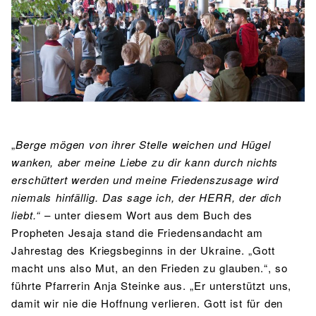
BIBLIOTHEK
Bibliothek
Bibliothekskatalog
Schulbuchausleihe
SPORT
Sport als Leistungsfach
Exkursionen
Wettkämpfe
Lehrmittelfreiheit
Buchempfehlungen
Fachschaft
JtfO
MENSA & BISTRO
Mensa & Bistro
Speiseplan
Ernährungskonzept
„
Berge mögen von ihrer Stelle weichen und Hügel
Food Scouts
FAQs
wanken, aber meine Liebe zu dir kann durch nichts
erschüttert werden und meine Friedenszusage wird
niemals hinfällig. Das sage ich, der HERR, der dich
liebt.“
– unter diesem Wort aus dem Buch des
Propheten Jesaja stand die Friedensandacht am
Jahrestag des Kriegsbeginns in der Ukraine. „Gott
macht uns also Mut, an den Frieden zu glauben.“, so
führte Pfarrerin Anja Steinke aus. „Er unterstützt uns,
damit wir nie die Hoffnung verlieren. Gott ist für den