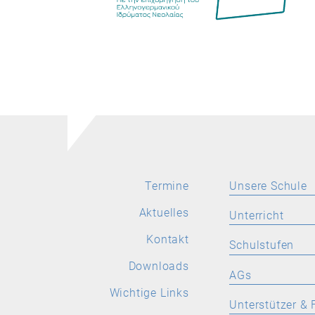
Termine
Unsere Schule
Aktuelles
Aktuelles
Unterricht
Leitbild
Kontakt
SPRACHEN
Schulstufen
Stellenangebote
Deutsch
Downloads
ORIENTIERUNGS
AGs
Wichtige Links
Latein
Wichtige Links
Allgemeine Inform
Allgemeine
Unterstützer & 