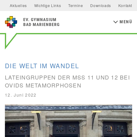
Allgemeine Informationen
Unterstützer & Förderer
Aktuelles
Wichtige Links
Termine
Downloads
Kontakt
Mensa & Bistro
Speiseplan
Schulsozialfonds
Präventionskonzept
MINT-FÄCHER
Aktuelles
Förderverein
Ernährungskonzept
Food Scouts
FAQs
MITTELSTUFE
EV
GYMNASIUM
Kalender
Flüchtlingsarbeit
Inklusion
Schulentwicklung
MENÜ
Mathematik
Physik
NaWi
Biologie
BAD MARIENBERG
Wahlfächer
Klassen 5 & 6
Schulelternbeirat
Schulsanitätsdienst
Bildungs- und Kulturforum
Chemie
Informatik
Junior-Ingenieur-Akademie
Klassen 7 & 8
MINT-freundliche Schule
Europaschule
Erasmus+
Geschwister Renate Knautz & Erhard Heer-Stiftung
MAINZER STUDIENSTUFE
GESELLSCHAFTSWISSENSCHAFTEN
Klassen 9 & 10
MSS 12 Studienfahrt
Studienstufe Plus
Evangelische Schulstiftung
DIE WELT IM WANDEL
Erdkunde
Geschichte
Sozialkunde
PERSONEN
LATEINGRUPPEN DER MSS 11 UND 12 BEI
Schulleitung
Kollegium
STUDIEN- & BERUFSBERATUNG
OVIDS METAMORPHOSEN
Funktionen & Aufgabenbereiche
RELIGION & PHILOSOPHIE
Berufsorientierung
12. Juni 2022
Religion
Philosophie
Studien- & Berufsberatung der Arbeitsagentur
SV
Arbeiten im Westerwaldkreis
Aktuelles
Utho Ngathi
MUSISCHE FÄCHER
Bildende Kunst
Musik