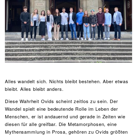
BIBLIOTHEK
Bibliothek
Bibliothekskatalog
Schulbuchausleihe
SPORT
Sport als Leistungsfach
Exkursionen
Wettkämpfe
Lehrmittelfreiheit
Buchempfehlungen
Fachschaft
JtfO
MENSA & BISTRO
Mensa & Bistro
Speiseplan
Ernährungskonzept
Food Scouts
FAQs
Alles wandelt sich. Nichts bleibt bestehen. Aber etwas
bleibt. Alles bleibt anders.
Diese Wahrheit Ovids scheint zeitlos zu sein. Der
Wandel spielt eine bedeutende Rolle im Leben der
Menschen, er ist andauernd und gerade in Zeiten wie
diesen für alle greifbar. Die Metamorphosen, eine
Mythensammlung in Prosa, gehören zu Ovids größten