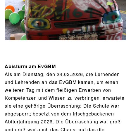
BIBLIOTHEK
Bibliothek
Bibliothekskatalog
Schulbuchausleihe
SPORT
Sport als Leistungsfach
Exkursionen
Wettkämpfe
Lehrmittelfreiheit
Buchempfehlungen
Fachschaft
JtfO
MENSA & BISTRO
Mensa & Bistro
Speiseplan
Ernährungskonzept
Abisturm am EvGBM
Food Scouts
FAQs
Als am Dienstag, den 24.03.2026, die Lernenden
und Lehrenden an das EvGBM kamen, um einen
weiteren Tag mit dem fleißigen Erwerben von
Kompetenzen und Wissen zu verbringen, erwartete
sie eine gehörige Überraschung: Die Schule war
abgesperrt; besetzt von dem frischgebackenen
Abiturjahrgang 2026. Die Überraschung war groß
und groß war auch das Chaos, auf das die