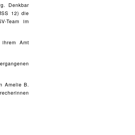
rg. Denkbar
MSS 12) die
 SV-Team im
n ihrem Amt
 vergangenen
n Amelie B.
recherinnen
.