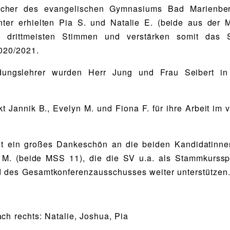
echer des evangelischen Gymnasiums Bad Marienbe
nter erhielten Pia S. und Natalie E. (beide aus der 
. drittmeisten Stimmen und verstärken somit das
020/2021.
dungslehrer wurden Herr Jung und Frau Seibert i
t Jannik B., Evelyn M. und Fiona F. für ihre Arbeit im
t ein großes Dankeschön an die beiden Kandidatinne
 M. (beide MSS 11), die die SV u.a. als Stammkurssp
d des Gesamtkonferenzausschusses weiter unterstützen
ach rechts: Natalie, Joshua, Pia