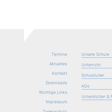
Termine
Unsere Schule
Aktuelles
Aktuelles
Unterricht
Leitbild
Kontakt
SPRACHEN
Schulstufen
Stellenangebote
Deutsch
Downloads
ORIENTIERUNGS
AGs
Wichtige Links
Latein
Wichtige Links
Allgemeine Inform
Allgemeine
Unterstützer & 
Informationen
Englisch
Impressum
Aktuelles
Förderverein
Französisch
Datenschutz