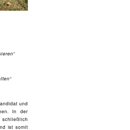
sieren“
lten“
Kandidat und
en. In der
 schließlich
d ist somit