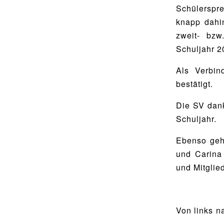
Food Scouts
Schülerspr
knapp dahi
FAQs
zweit- bzw
Schuljahr 2
Als Verbin
bestätigt.
Die SV dank
Schuljahr.
Ebenso geh
und Carina
und Mitglie
Von links n