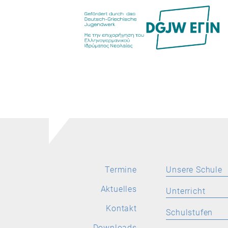
Termine
Unsere Schule
Aktuelles
Aktuelles
Unterricht
Leitbild
Kontakt
SPRACHEN
Schulstufen
Stellenangebote
Deutsch
Downloads