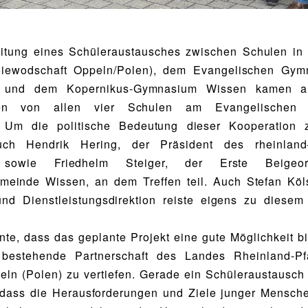
eitung eines Schüleraustausches zwischen Schulen in
iewodschaft Oppeln/Polen), dem Evangelischen Gy
g und dem Kopernikus-Gymnasium Wissen kamen a
nen von allen vier Schulen am Evangelischen
Um die politische Bedeutung dieser Kooperation 
h Hendrik Hering, der Präsident des rheinland-
 sowie Friedhelm Steiger, der Erste Beigeo
meinde Wissen, an dem Treffen teil. Auch Stefan Köl
und Dienstleistungsdirektion reiste eigens zu diese
.
nte, dass das geplante Projekt eine gute Möglichkeit bie
bestehende Partnerschaft des Landes Rheinland-Pf
ln (Polen) zu vertiefen. Gerade ein Schüleraustausch 
 dass die Herausforderungen und Ziele junger Mensche