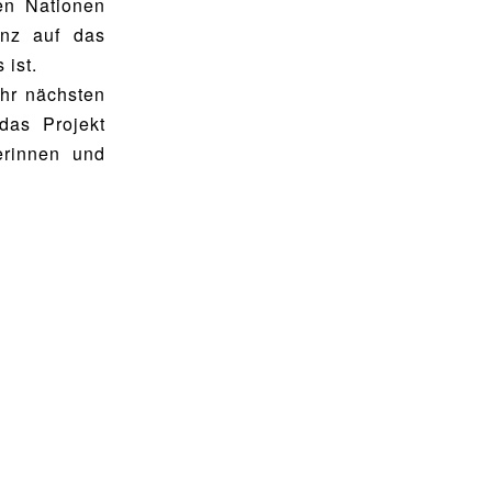
en Nationen
anz auf das
 ist.
ahr nächsten
das Projekt
erinnen und