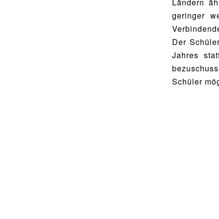
Ländern äh
Food Scouts
geringer w
FAQs
Verbindende
Der Schüler
Jahres sta
bezuschuss
Schüler mög