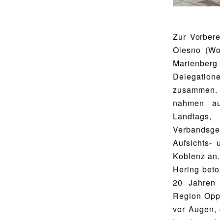
Utho Ngathi
MUSISCHE FÄCHER
Bildende Kunst
BIBLIOTHEK
Zur Vorber
Musik
Olesno (Wo
Bibliothek
Marienber
Bibliothekskatalog
SPORT
Delegatio
Schulbuchausleihe
Sport als Leistungsfach
zusammen. 
nahmen auc
Lehrmittelfreiheit
Exkursionen
Landtags,
Buchempfehlungen
Wettkämpfe
Verbandsge
Aufsichts- 
Fachschaft
Koblenz an
MENSA & BISTRO
JtfO
Hering beto
Mensa & Bistro
20 Jahren 
Speiseplan
Region Oppe
vor Augen,
Ernährungskonzept