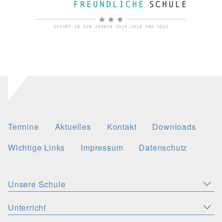
Termine
Aktuelles
Kontakt
Downloads
Wichtige Links
Impressum
Datenschutz
Unsere Schule
Aktuelles
Leitbild
Stellenangebote
Unterricht
KONZEPTE