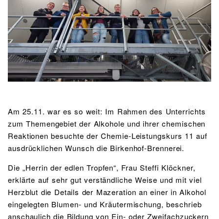
BIBLIOTHEK
Bibliothek
Bibliothekskatalog
Schulbuchausleihe
SPORT
Sport als Leistungsfach
Exkursionen
Wettkämpfe
Lehrmittelfreiheit
Buchempfehlungen
Fachschaft
JtfO
MENSA & BISTRO
Mensa & Bistro
Speiseplan
Ernährungskonzept
Am 25.11. war es so weit: Im Rahmen des Unterrichts
Food Scouts
FAQs
zum Themengebiet der Alkohole und ihrer chemischen
Reaktionen besuchte der Chemie-Leistungskurs 11 auf
ausdrücklichen Wunsch die Birkenhof-Brennerei.
Die „Herrin der edlen Tropfen“, Frau Steffi Klöckner,
erklärte auf sehr gut verständliche Weise und mit viel
Herzblut die Details der Mazeration an einer in Alkohol
eingelegten Blumen- und Kräutermischung, beschrieb
anschaulich die Bildung von Ein- oder Zweifachzuckern