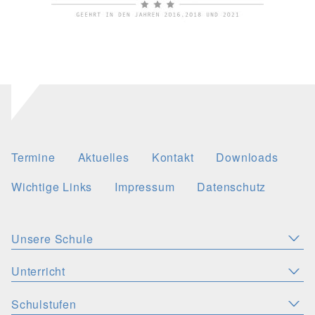
Termine
Aktuelles
Kontakt
Downloads
Wichtige Links
Impressum
Datenschutz
Unsere Schule
Aktuelles
Leitbild
Stellenangebote
Unterricht
KONZEPTE
Wichtige Links
Christliche Akzente
Schulsozialarbeit
Schulstufen
SPRACHEN
PERSONEN