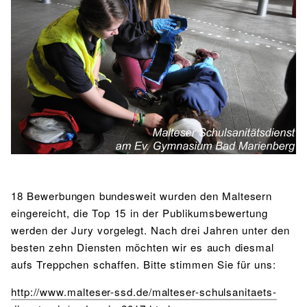
BIBLIOTHEK
Bibliothek
Bibliothekskatalog
Schulbuchausleihe
SPORT
Sport als Leistungsfach
Exkursionen
Wettkämpfe
Lehrmittelfreiheit
Buchempfehlungen
Fachschaft
JtfO
MENSA & BISTRO
Mensa & Bistro
Speiseplan
Ernährungskonzept
Food Scouts
FAQs
18 Bewerbungen bundesweit wurden den Maltesern
eingereicht, die Top 15 in der Publikumsbewertung
werden der Jury vorgelegt. Nach drei Jahren unter den
besten zehn Diensten möchten wir es auch diesmal
aufs Treppchen schaffen. Bitte stimmen Sie für uns:
http://www.malteser-ssd.de/malteser-schulsanitaets-