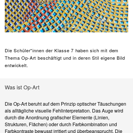
BIBLIOTHEK
Bibliothek
Bibliothekskatalog
Schulbuchausleihe
SPORT
Sport als Leistungsfach
Exkursionen
Wettkämpfe
Lehrmittelfreiheit
Buchempfehlungen
Fachschaft
JtfO
MENSA & BISTRO
Die Schüler*innen der Klasse 7 haben sich mit dem
Mensa & Bistro
Speiseplan
Ernährungskonzept
Thema Op-Art beschäftigt und in deren Stil eigene Bild
entwickelt.
Food Scouts
FAQs
Was ist Op-Art
Die Op-Art beruht auf dem Prinzip optischer Täuschungen
als alltägliche visuelle Fehlinterpretation. Das Auge wird
durch die Anordnung grafischer Elemente (Linien,
Strukturen, Flächen) oder durch Farbkombination und
Farbkontraste bewusst irritiert und überbeansprucht. Die