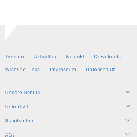
Termine
Aktuelles
Kontakt
Downloads
Wichtige Links
Impressum
Datenschutz
Unsere Schule
Aktuelles
Leitbild
Stellenangebote
Unterricht
KONZEPTE
Wichtige Links
Christliche Akzente
Schulsozialarbeit
Schulstufen
SPRACHEN
PERSONEN
Deutsch
Latein
Englisch
Französisch
Schulsozialfonds
Präventionskonzept
Schulleitung
Kollegium
AGs
ORIENTIERUNGSSTUFE
MINT-FÄCHER