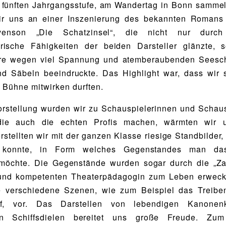
 fünften Jahrgangsstufe, am Wandertag in Bonn samme
wir uns an einer Inszenierung des bekannten Romans
venson „Die Schatzinsel“, die nicht nur durch 
erische Fähigkeiten der beiden Darsteller glänzte, 
re wegen viel Spannung und atemberaubenden Seesch
d Säbeln beeindruckte. Das Highlight war, dass wir s
r Bühne mitwirken durften.
rstellung wurden wir zu Schauspielerinnen und Schaus
ie auch die echten Profis machen, wärmten wir 
rstellten wir mit der ganzen Klasse riesige Standbilder,
 konnte, in Form welches Gegenstandes man das
 möchte. Die Gegenstände wurden sogar durch die „Za
 und kompetenten Theaterpädagogin zum Leben erweckt.
e verschiedene Szenen, wie zum Beispiel das Treibe
iff, vor. Das Darstellen von lebendigen Kanone
en Schiffsdielen bereitet uns große Freude. Zum