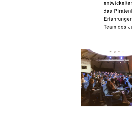
entwickelt
Food Scouts
das Piraten
FAQs
Erfahrunge
Team des Ju