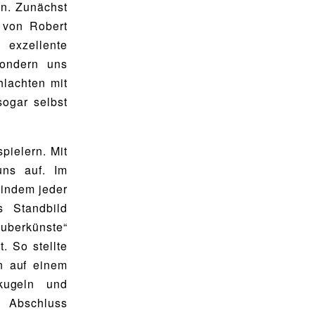
ln. Zunächst
 von Robert
exzellente
sondern uns
lachten mit
ogar selbst
pielern. Mit
uns auf. Im
 indem jeder
 Standbild
uberkünste“
 So stellte
n auf einem
nkugeln und
 Abschluss