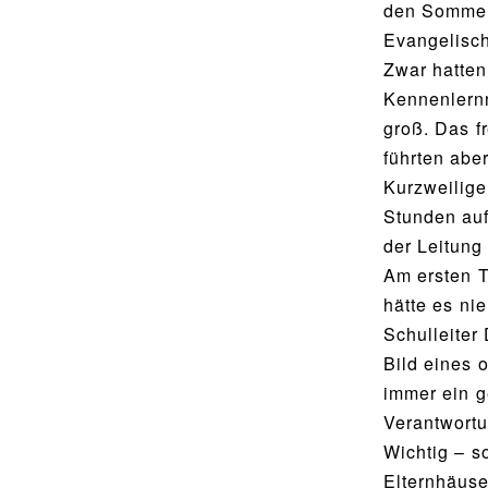
Utho Ngathi
den Sommer
MUSISCHE FÄCHER
Evangelisc
Bildende Kunst
Zwar hatten
BIBLIOTHEK
Musik
Kennenlernn
Bibliothek
groß. Das f
Bibliothekskatalog
führten abe
SPORT
Kurzweilige
Schulbuchausleihe
Sport als Leistungsfach
Stunden auf
Lehrmittelfreiheit
Exkursionen
der Leitung
Buchempfehlungen
Am ersten T
Wettkämpfe
hätte es ni
Fachschaft
Schulleiter
MENSA & BISTRO
JtfO
Bild eines 
Mensa & Bistro
immer ein g
Verantwortu
Speiseplan
Wichtig – s
Ernährungskonzept
Elternhäuse