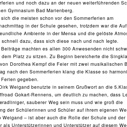
ferien und noch dazu an der neuen weiterführenden S
hen Gymnasium Bad Marienberg.
 sich die meisten schon vor den Sommerferien am
achmittag in der Schule gesehen, trotzdem war die Au
reundliche Ambiente in der Mensa und die gelöste Atm
r schnell dazu, dass sich diese nach und nach legte.
 Beiträge machten es allen 300 Anwesenden nicht schwe
 dem Platz zu sitzen. Zu Beginn bereicherte die Singkl
 von Dorothea Kempf die Feier mit zwei musikalischen B
ag nach den Sommerferien klang die Klasse so harmoni
e Ferien gegeben.
 Dirk Weigand benutzte in seinem Grußwort an die 5.Kl
offroad Gokart-Rennens, um deutlich zu machen, dass L
eradliniger, sauberer Weg sein muss und wie groß die
ng der Schülerinnen und Schüler auf ihrem eigenen Weg
o Weigand – ist aber auch die Rolle der Schule und der
r als Unterstützerinnen und Unterstützer auf diesem We