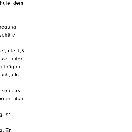
chule, dem
fregung
osphäre
r, die 1,5
asse unter
eiträgen.
sch, als
assen das
ernen nicht
 ist.
g. Er