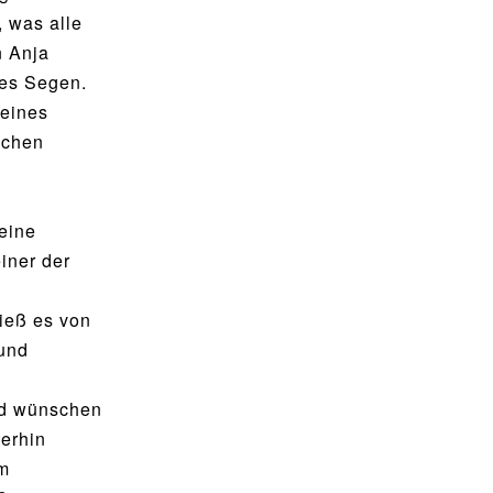
, was alle
n Anja
tes Segen.
leines
schen
eine
iner der
hieß es von
 und
und wünschen
erhin
am