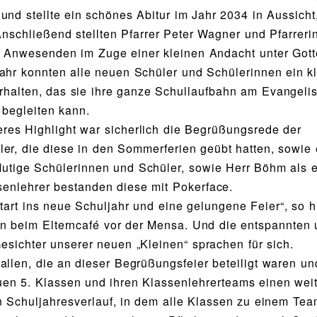
und stellte ein schönes Abitur im Jahr 2034 in Aussicht
 Anschließend stellten Pfarrer Peter Wagner und Pfarreri
e Anwesenden im Zuge einer kleinen Andacht unter Got
ahr konnten alle neuen Schüler und Schülerinnen ein k
halten, das sie ihre ganze Schullaufbahn am Evangeli
begleiten kann.
res Highlight war sicherlich die Begrüßungsrede der
ler, die diese in den Sommerferien geübt hatten, sowie 
utige Schülerinnen und Schüler, sowie Herr Böhm als e
enlehrer bestanden diese mit Pokerface.
Start ins neue Schuljahr und eine gelungene Feier“, so 
en beim Elterncafé vor der Mensa. Und die entspannten
Gesichter unserer neuen „Kleinen“ sprachen für sich.
allen, die an dieser Begrüßungsfeier beteiligt waren 
en 5. Klassen und ihren Klassenlehrerteams einen weit
en Schuljahresverlauf, in dem alle Klassen zu einem Te