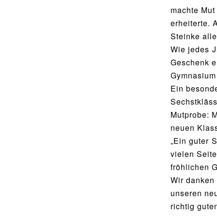
Food Scouts
machte Mut 
erheiterte.
FAQs
Steinke all
Wie jedes J
Geschenk er
Gymnasium 
Ein besonde
Sechstkläss
Mutprobe: M
neuen Klass
„Ein guter 
vielen Seit
fröhlichen 
Wir danken 
unseren neu
richtig gut