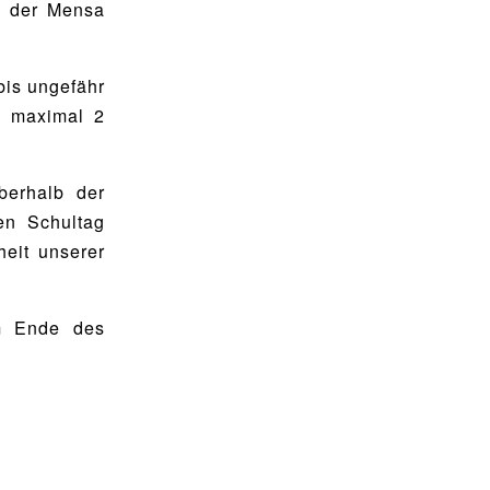
n der Mensa
bis ungefähr
n maximal 2
berhalb der
en Schultag
heit unserer
m Ende des