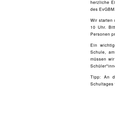
Utho Ngathi
herzliche 
MUSISCHE FÄCHER
des EvGBM
Bildende Kunst
BIBLIOTHEK
Wir starten
Musik
Bibliothek
10 Uhr. Bi
Personen pr
Bibliothekskatalog
SPORT
Ein wichti
Schulbuchausleihe
Sport als Leistungsfach
Schule, am
Lehrmittelfreiheit
Exkursionen
müssen wir 
Buchempfehlungen
Wettkämpfe
Schüler*inn
Fachschaft
Tipp: An 
MENSA & BISTRO
Schultages 
JtfO
Mensa & Bistro
Speiseplan
Ernährungskonzept