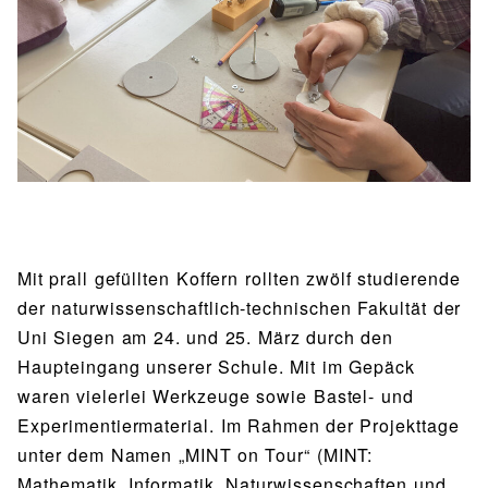
BIBLIOTHEK
Bibliothek
Bibliothekskatalog
Schulbuchausleihe
SPORT
Sport als Leistungsfach
Exkursionen
Wettkämpfe
Lehrmittelfreiheit
Buchempfehlungen
Fachschaft
JtfO
MENSA & BISTRO
Mensa & Bistro
Speiseplan
Ernährungskonzept
Food Scouts
FAQs
Mit prall gefüllten Koffern rollten zwölf studierende
der naturwissenschaftlich-technischen Fakultät der
Uni Siegen am 24. und 25. März durch den
Haupteingang unserer Schule. Mit im Gepäck
waren vielerlei Werkzeuge sowie Bastel- und
Experimentiermaterial. Im Rahmen der Projekttage
unter dem Namen „MINT on Tour“ (MINT:
Mathematik, Informatik, Naturwissenschaften und