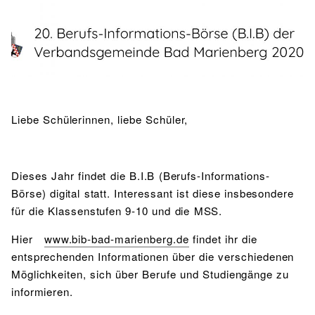
BIBLIOTHEK
Bibliothek
Bibliothekskatalog
Schulbuchausleihe
SPORT
Sport als Leistungsfach
Exkursionen
Wettkämpfe
Lehrmittelfreiheit
Buchempfehlungen
Fachschaft
JtfO
MENSA & BISTRO
Liebe Schülerinnen, liebe Schüler,
Mensa & Bistro
Speiseplan
Ernährungskonzept
Food Scouts
FAQs
Dieses Jahr findet die B.I.B (Berufs-Informations-
Börse) digital statt. Interessant ist diese insbesondere
für die Klassenstufen 9-10 und die MSS.
Hier
www.bib-bad-marienberg.de
findet ihr die
entsprechenden Informationen über die verschiedenen
Möglichkeiten, sich über Berufe und Studiengänge zu
informieren.