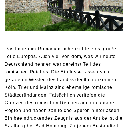
BIBLIOTHEK
Bibliothek
Bibliothekskatalog
Schulbuchausleihe
SPORT
Sport als Leistungsfach
Exkursionen
Wettkämpfe
Lehrmittelfreiheit
Buchempfehlungen
Fachschaft
JtfO
MENSA & BISTRO
Das Imperium Romanum beherrschte einst große
Mensa & Bistro
Speiseplan
Ernährungskonzept
Teile Europas. Auch viel von dem, was wir heute
Deutschland nennen war dereinst Teil des
Food Scouts
FAQs
römischen Reiches. Die Einflüsse lassen sich
gerade im Westen des Landes deutlich erkennen:
Köln, Trier und Mainz sind ehemalige römische
Städtegründungen. Tatsächlich verliefen die
Grenzen des römischen Reiches auch in unserer
Region und haben zahlreiche Spuren hinterlassen.
Ein beeindruckendes Zeugnis aus der Antike ist die
Saalburg bei Bad Homburg. Zu jenem Bestandteil