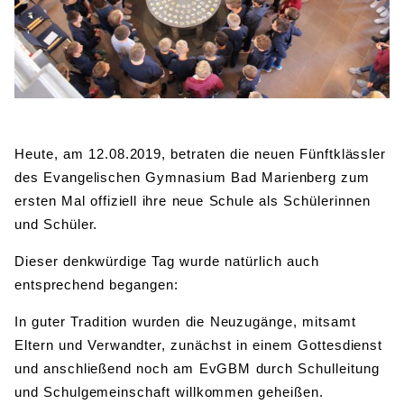
BIBLIOTHEK
Bibliothek
Bibliothekskatalog
Schulbuchausleihe
SPORT
Sport als Leistungsfach
Exkursionen
Wettkämpfe
Lehrmittelfreiheit
Buchempfehlungen
Fachschaft
JtfO
MENSA & BISTRO
Heute, am 12.08.2019, betraten die neuen Fünftklässler
Mensa & Bistro
Speiseplan
Ernährungskonzept
des Evangelischen Gymnasium Bad Marienberg zum
ersten Mal offiziell ihre neue Schule als Schülerinnen
Food Scouts
FAQs
und Schüler.
Dieser denkwürdige Tag wurde natürlich auch
entsprechend begangen:
In guter Tradition wurden die Neuzugänge, mitsamt
Eltern und Verwandter, zunächst in einem Gottesdienst
und anschließend noch am EvGBM durch Schulleitung
und Schulgemeinschaft willkommen geheißen.