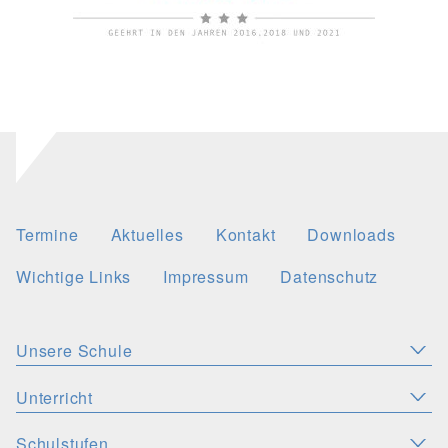
Termine
Aktuelles
Kontakt
Downloads
Wichtige Links
Impressum
Datenschutz
Unsere Schule
Aktuelles
Leitbild
Stellenangebote
Unterricht
KONZEPTE
Wichtige Links
Christliche Akzente
Schulsozialarbeit
Schulstufen
SPRACHEN