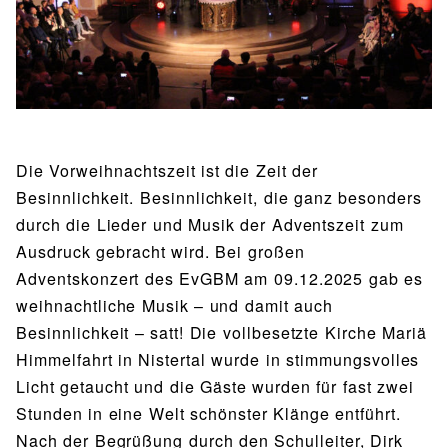
BIBLIOTHEK
Bibliothek
Bibliothekskatalog
Schulbuchausleihe
SPORT
Sport als Leistungsfach
Exkursionen
Wettkämpfe
Lehrmittelfreiheit
Buchempfehlungen
Fachschaft
JtfO
MENSA & BISTRO
Die Vorweihnachtszeit ist die Zeit der
Mensa & Bistro
Speiseplan
Ernährungskonzept
Besinnlichkeit. Besinnlichkeit, die ganz besonders
durch die Lieder und Musik der Adventszeit zum
Food Scouts
FAQs
Ausdruck gebracht wird. Bei großen
Adventskonzert des EvGBM am 09.12.2025 gab es
weihnachtliche Musik – und damit auch
Besinnlichkeit – satt! Die vollbesetzte Kirche Mariä
Himmelfahrt in Nistertal wurde in stimmungsvolles
Licht getaucht und die Gäste wurden für fast zwei
Stunden in eine Welt schönster Klänge entführt.
Nach der Begrüßung durch den Schulleiter, Dirk