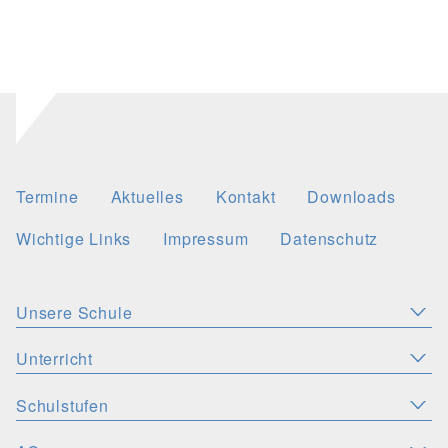
Termine
Aktuelles
Kontakt
Downloads
Wichtige Links
Impressum
Datenschutz
Unsere Schule
Aktuelles
Leitbild
Stellenangebote
Unterricht
KONZEPTE
Wichtige Links
Christliche Akzente
Schulsozialarbeit
Schulstufen
SPRACHEN
PERSONEN
Deutsch
Latein
Englisch
Französisch
Schulsozialfonds
Präventionskonzept
Schulleitung
Kollegium