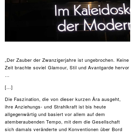
BIBLIOTHEK
Bibliothek
Bibliothekskatalog
Schulbuchausleihe
SPORT
Sport als Leistungsfach
Exkursionen
Wettkämpfe
Lehrmittelfreiheit
Buchempfehlungen
Fachschaft
JtfO
MENSA & BISTRO
Mensa & Bistro
Speiseplan
Ernährungskonzept
„Der Zauber der Zwanzigerjahre ist ungebrochen. Keine
Zeit brachte soviel Glamour, Stil und Avantgarde hervor
Food Scouts
FAQs
…
[…]
Die Faszination, die von dieser kurzen Ära ausgeht,
ihre Anziehungs- und Strahlkraft ist bis heute
allgegenwärtig und basiert vor allem auf dem
atemberaubenden Tempo, mit dem die Gesellschaft
sich damals veränderte und Konventionen über Bord