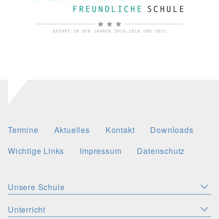
Termine
Aktuelles
Kontakt
Downloads
Wichtige Links
Impressum
Datenschutz
Unsere Schule
Aktuelles
Leitbild
Stellenangebote
Unterricht
KONZEPTE