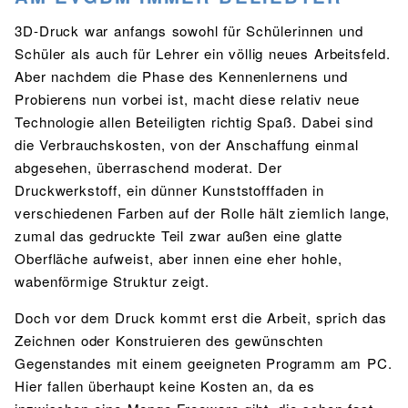
BIBLIOTHEK
3D-Druck war anfangs sowohl für Schülerinnen und
Bibliothek
Bibliothekskatalog
Schulbuchausleihe
SPORT
Schüler als auch für Lehrer ein völlig neues Arbeitsfeld.
Sport als Leistungsfach
Exkursionen
Wettkämpfe
Aber nachdem die Phase des Kennenlernens und
Lehrmittelfreiheit
Buchempfehlungen
Probierens nun vorbei ist, macht diese relativ neue
Fachschaft
JtfO
Technologie allen Beteiligten richtig Spaß. Dabei sind
die Verbrauchskosten, von der Anschaffung einmal
MENSA & BISTRO
abgesehen, überraschend moderat. Der
Mensa & Bistro
Speiseplan
Ernährungskonzept
Druckwerkstoff, ein dünner Kunststofffaden in
Food Scouts
FAQs
verschiedenen Farben auf der Rolle hält ziemlich lange,
zumal das gedruckte Teil zwar außen eine glatte
Oberfläche aufweist, aber innen eine eher hohle,
wabenförmige Struktur zeigt.
Doch vor dem Druck kommt erst die Arbeit, sprich das
Zeichnen oder Konstruieren des gewünschten
Gegenstandes mit einem geeigneten Programm am PC.
Hier fallen überhaupt keine Kosten an, da es